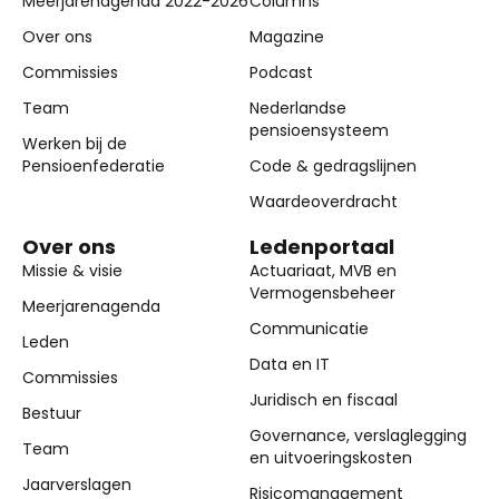
Meerjarenagenda 2022-2026
Columns
Over ons
Magazine
Commissies
Podcast
Team
Nederlandse
pensioensysteem
Werken bij de
Pensioenfederatie
Code & gedragslijnen
Waardeoverdracht
Over ons
Ledenportaal
Missie & visie
Actuariaat, MVB en
Vermogensbeheer
Meerjarenagenda
Communicatie
Leden
Data en IT
Commissies
Juridisch en fiscaal
Bestuur
Governance, verslaglegging
Team
en uitvoeringskosten
Jaarverslagen
Risicomanagement