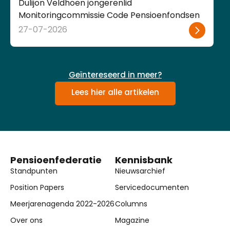
Dulijon Veldhoen jongerenlid
Monitoringcommissie Code Pensioenfondsen
27-07-2026
Geïntereseerd in meer?
Lees hier alle artikelen
Pensioenfederatie
Kennisbank
Standpunten
Nieuwsarchief
Position Papers
Servicedocumenten
Meerjarenagenda 2022-2026
Columns
Over ons
Magazine