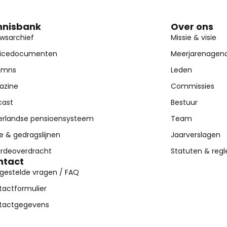
nnisbank
Over ons
wsarchief
Missie & visie
vicedocumenten
Meerjarenagen
umns
Leden
azine
Commissies
cast
Bestuur
erlandse pensioensysteem
Team
 & gedragslijnen
Jaarverslagen
rdeoverdracht
Statuten & reg
ntact
gestelde vragen / FAQ
tactformulier
tactgegevens