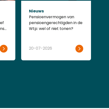
Nieuws
N
Pensioenvermogen van
Du
ef
pensioengerechtigden in de
su
ens
Wtp: wel of niet tonen?
le
cl
20-07-2026
0