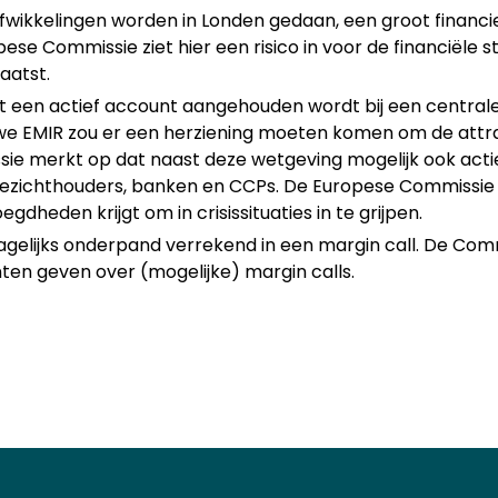
kkelingen worden in Londen gedaan, een groot financieel 
se Commissie ziet hier een risico in voor de financiële st
aatst.
 een actief account aangehouden wordt bij een centrale t
we EMIR zou er een herziening moeten komen om de attra
e merkt op dat naast deze wetgeving mogelijk ook actie
oezichthouders, banken en CCPs. De Europese Commissie 
heden krijgt om in crisissituaties in te grijpen.
gelijks onderpand verrekend in een margin call. De Commi
ten geven over (mogelijke) margin calls.