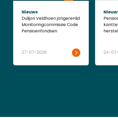
Nieuws
Nieuw
Dulijon Veldhoen jongerenlid
Pensio
Monitoringcommissie Code
kantte
Pensioenfondsen
herste
27-07-2026
24-07