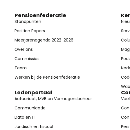
Pensioenfederatie
Ke
Standpunten
Nieu
Position Papers
Ser
Meerjarenagenda 2022-2026
Col
Over ons
Mag
Commissies
Pod
Team
Ned
Werken bij de Pensioenfederatie
Code
Waa
Ledenportaal
Co
Actuariaat, MVB en Vermogensbeheer
Veel
Communicatie
Con
Data en IT
Con
Juridisch en fiscaal
Pers