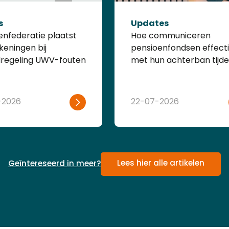
s
Updates
enfederatie plaatst
Hoe communiceren
keningen bij
pensioenfondsen effecti
lregeling UWV-fouten
met hun achterban tijd
de pensioentransitie?
-2026
22-07-2026
Lees hier alle artikelen
Geïntereseerd in meer?