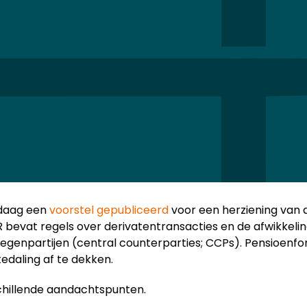
ndaag een
voorstel gepubliceerd
voor een herziening van 
R bevat regels over derivatentransacties en de afwikkelin
tegenpartijen (central counterparties; CCPs). Pensioenf
tedaling af te dekken.
schillende aandachtspunten.